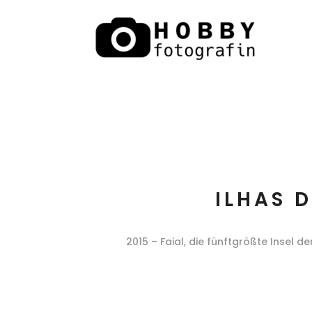
ILHAS 
2015 – Faial, die fünftgrößte Insel d